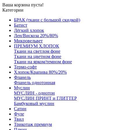
Ваша корзина пуста!
Категории
БРАК (ткани с большой скидкой)
Батист
Лёгкий хлопок
Лен/Вискоза 20%/80%
Микровельвет
ПРЕМИУМ ХЛОПОК
Ткани на светлом фоне
Ткани на цветном фоне
Ткани на ярком/темном фоне
Термо-софт
Хлопок/Крапива 80%/20%
Фланель
Фланель однотонная
Муслин
МУСЛИН - однотон
МУСЛИН ПРИНТ и ГЛИТТЕР
Бамбуковый муслин
Сатин
Фуле
Твил
Трикотаж премиум
Плюш