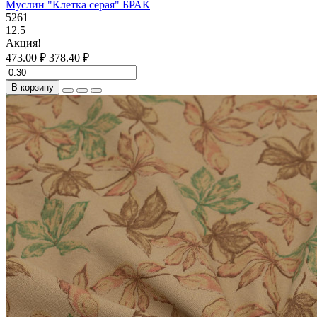
Муслин "Клетка серая" БРАК
5261
12.5
Акция!
473.00 ₽
378.40 ₽
В корзину