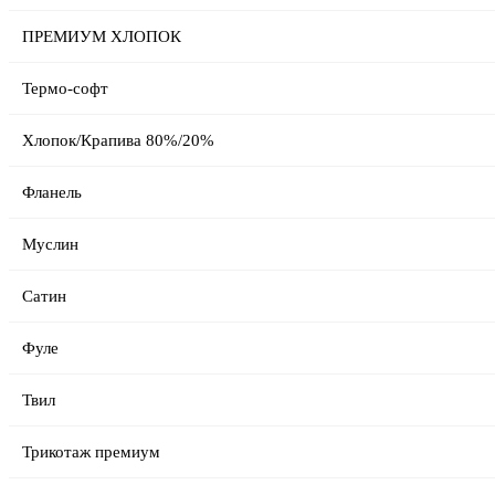
ПРЕМИУМ ХЛОПОК
Термо-софт
Батист жаккардовый №5 БРАК
5037
Хлопок/Крапива 80%/20%
9.72
Акция!
Фланель
361.60 ₽
452.00 ₽
Муслин
В корзину
Сатин
Фуле
Твил
Трикотаж премиум