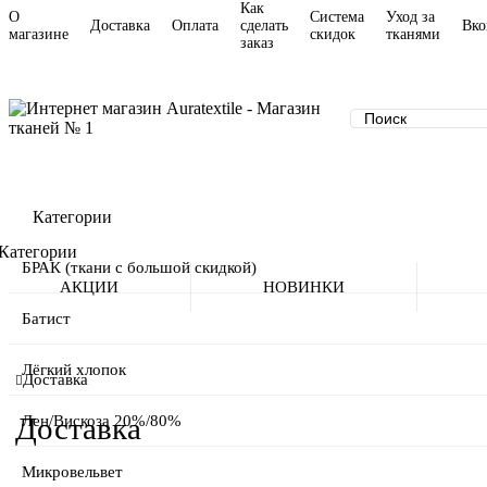
Как
О
Система
Уход за
Доставка
Оплата
сделать
Вко
магазине
скидок
тканями
заказ
Категории
Категории
БРАК (ткани с большой скидкой)
АКЦИИ
НОВИНКИ
Батист
Лёгкий хлопок
Доставка
Лен/Вискоза 20%/80%
Доставка
Микровельвет