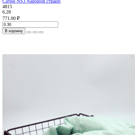
Сатин NS3 Napoleon страйп
4815
6.28
771.00 ₽
В корзину