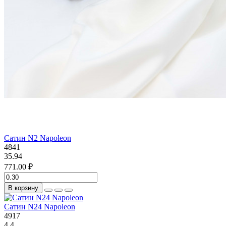
Сатин N2 Napoleon
4841
35.94
771.00 ₽
В корзину
Сатин N24 Napoleon
4917
4.4