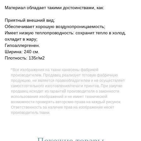
Материал обладает такими достоинствами, как:
Приятный внешний вид;
Обеспечивает хорошую воздухопроницаемость;
Имеет низкую теплопроводность: сохранит тепло в холод,
охладит в жару;
Гипоаллергенен.
Ширина: 240 см.
Плотность: 135г/м2
*Все изображения на ткани нанесены фабрикой
производителем. Продавец реализует готовую фабричную
продукцию, не является правообладателем и не осуществляет
самостоятельного изготовления/печати принтов. При закупке
продавец исходит из гарантий производителя о законности
использования изображений и не имеет технической
возможности проверять авторские права на каждый рисунок.
Ответственность за наличие прав на изображение несёт
производитель ткани.
Похожие товары