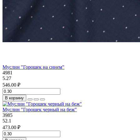
Муслин "Горошек на синем"
4981
5.27
546.00 ₽
В корзину
Муслин "Горошек черный на беж"
3985
52.1
473.00 ₽